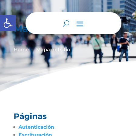
Abrir barra de herramientas
Mapa del sitio
Home
Mapa del sitio
9
Páginas
Autenticación
Escrituración