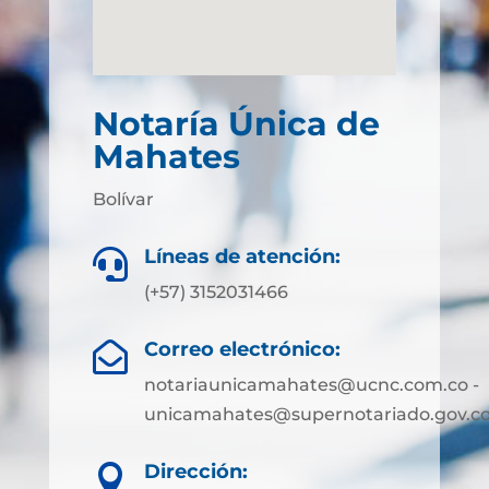
Notaría Única de
Mahates
Bolívar
Líneas de atención:

(+57) 3152031466
Correo electrónico:

notariaunicamahates@ucnc.com.co -
unicamahates@supernotariado.gov.c
Dirección:
