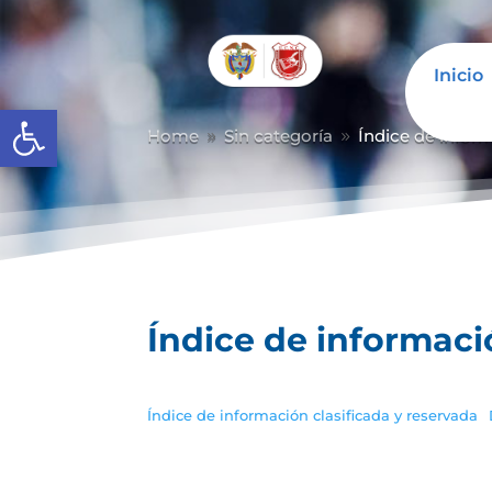
Inicio
Abrir barra de herramientas
Home
Sin categoría
Índice de inform
9
9
Índice de informaci
Índice de información clasificada y reservada