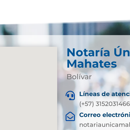
Notaría Ún
Mahates
Bolívar
Líneas de atenc

(+57) 315203146
Correo electrón

notariaunicama