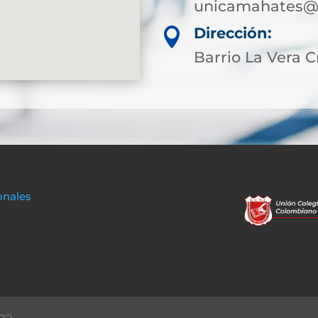
unicamahates@s
Dirección:

Barrio La Vera C
onales