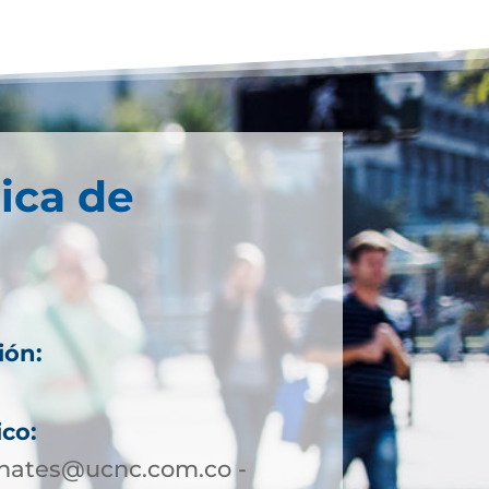
ica de
ión:
6
ico:
hates@ucnc.com.co -