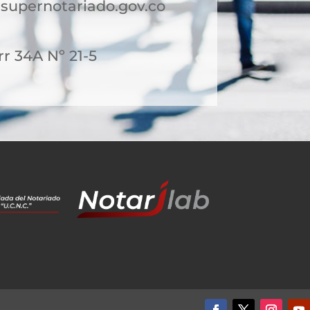
upernotariado.gov.co
rr 34A Nº 21-5