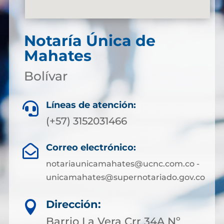
Notaría Única de
Mahates
Bolívar
Líneas de atención:

(+57) 3152031466
Correo electrónico:

notariaunicamahates@ucnc.com.co -
unicamahates@supernotariado.gov.co
Dirección:

Barrio La Vera Crr 34A Nº