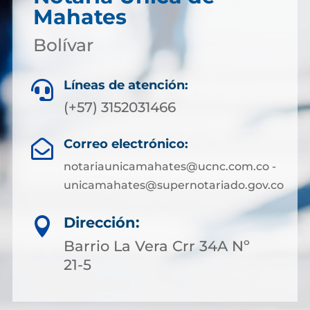
Mahates
Bolívar
Líneas de atención:

(+57) 3152031466
Correo electrónico:

notariaunicamahates@ucnc.com.co -
unicamahates@supernotariado.gov.co
Dirección:

Barrio La Vera Crr 34A Nº
21-5