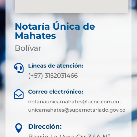
Notaría Única de
Mahates
Bolívar
Líneas de atención:

(+57) 3152031466
Correo electrónico:

notariaunicamahates@ucnc.com.co -
unicamahates@supernotariado.gov.co
Dirección:

Barrio La Vera Crr 34A Nº