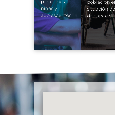
para niños,
población e
niñas y
situación d
adolescentes.
discapacida