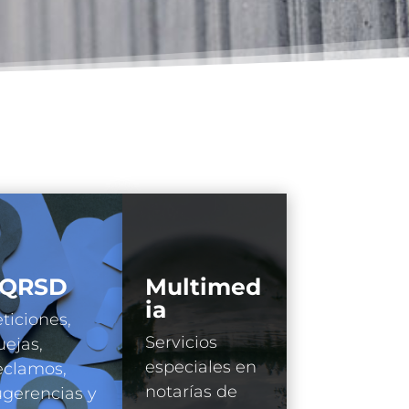
QRSD
Multimed
ia
ticiones,
Servicios
ejas,
especiales en
eclamos,
notarías de
gerencias y