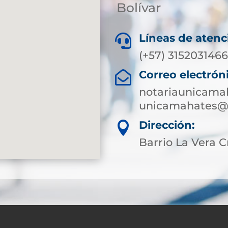
Bolívar
Líneas de atenc

(+57) 315203146
Correo electrón

notariaunicama
unicamahates@s
Dirección:

Barrio La Vera C