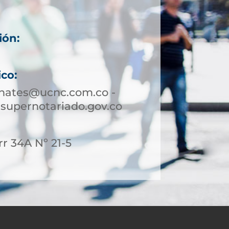
ión:
6
ico:
hates@ucnc.com.co -
upernotariado.gov.co
rr 34A Nº 21-5