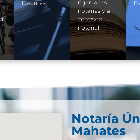
n
rigen a las
Deberes.
D
e
notarías y al
d.
contexto
notarial.
Notaría Ún
Mahates