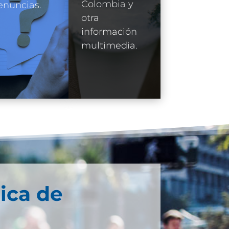
Colombia y
enuncias.
otra
información
multimedia.
ica de