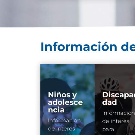
Información de
Niños y
Discapa
adolesce
dad
ncia
Información
Información
de interés
de interés
para