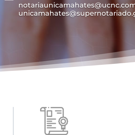
notariaunicamahates@ucnc.com.
unicamahates@supernotariado.