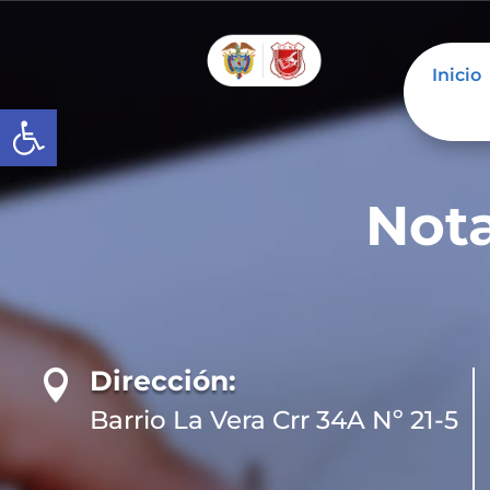
Inicio
Abrir barra de herramientas
Nota
Dirección:

Barrio La Vera Crr 34A Nº 21-5