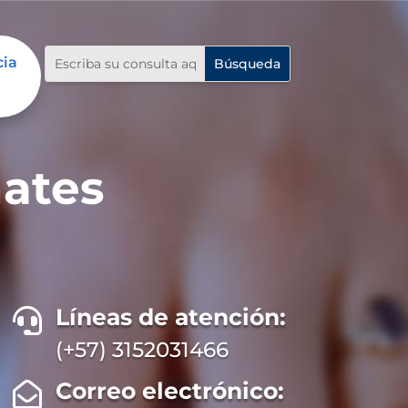
cia
hates
Líneas de atención:

(+57) 3152031466
Correo electrónico:
