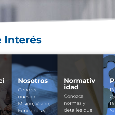
 Interés
ci
Nosotros
Normativ
P
idad
Conozca
Pe
Conozca
nuestra
Qu
normas y
Misión, Visión,
R
detalles que
Funciones y
Su