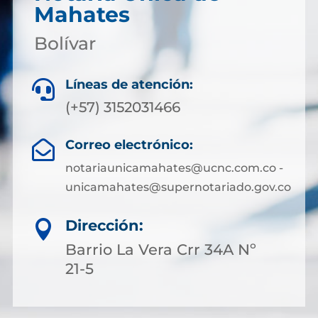
Mahates
Bolívar
Líneas de atención:

(+57) 3152031466
Correo electrónico:

notariaunicamahates@ucnc.com.co -
unicamahates@supernotariado.gov.co
Dirección:

Barrio La Vera Crr 34A Nº
21-5