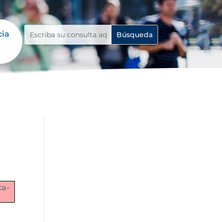
cia
ca-