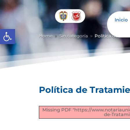
Inicio
Abrir barra de herramientas
Home
Sin categoría
Política de Tra
9
9
Política de Tratami
Missing PDF "https://www.notariaun
de-Tratami