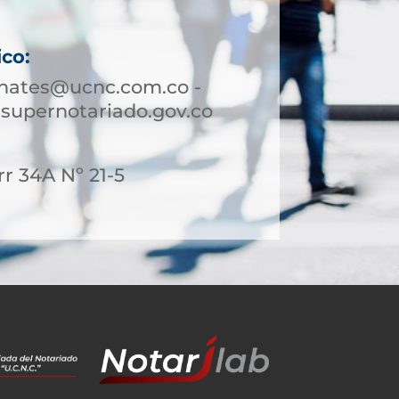
6
ico:
hates@ucnc.com.co -
upernotariado.gov.co
rr 34A Nº 21-5