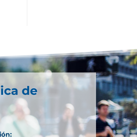
ica de
ión: