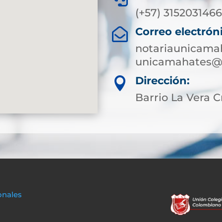
(+57) 315203146
Correo electrón

notariaunicama
unicamahates@s
Dirección:

Barrio La Vera C
onales