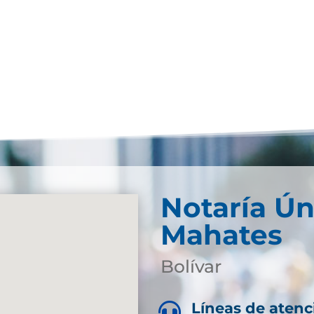
Notaría Ún
Mahates
Bolívar
Líneas de atenc
