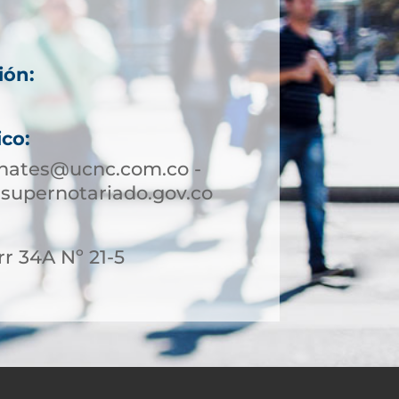
ión:
6
ico:
hates@ucnc.com.co -
upernotariado.gov.co
rr 34A Nº 21-5