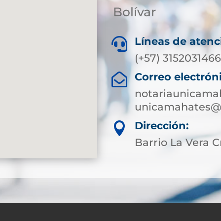
Bolívar
Líneas de atenc

(+57) 315203146
Correo electrón

notariaunicama
unicamahates@s
Dirección:

Barrio La Vera C