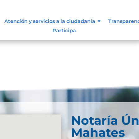
n de la información.
Atención y servicios a la ciudadanía
Transparen
Participa
Notaría Ún
Mahates