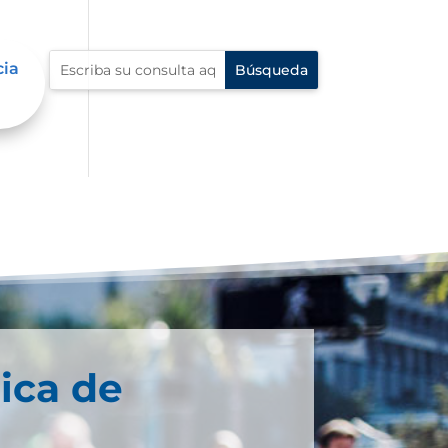
cia
ica de