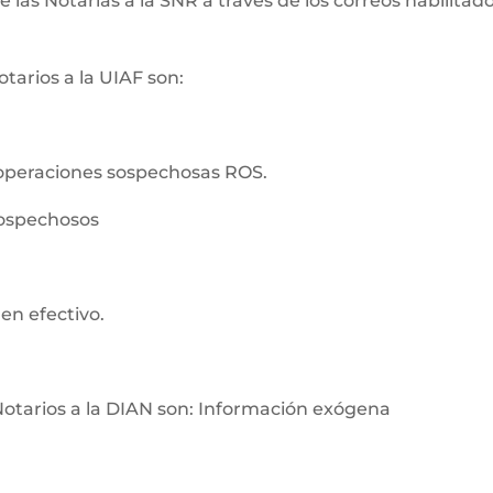
as Notarías a la SNR a través de los correos habilitados
tarios a la UIAF son:
operaciones sospechosas ROS.
sospechosos
en efectivo.
Notarios a la DIAN son: Información exógena