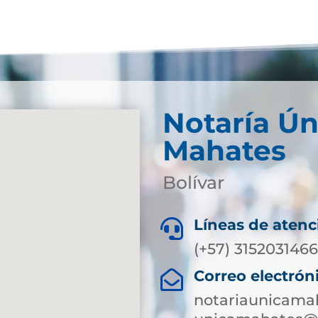
Notaría Ún
Mahates
Bolívar
Líneas de atenc

(+57) 315203146
Correo electrón

notariaunicama