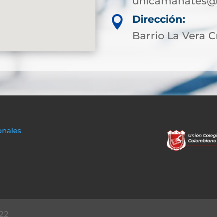
unicamahates@s
Dirección:

Barrio La Vera C
onales
22