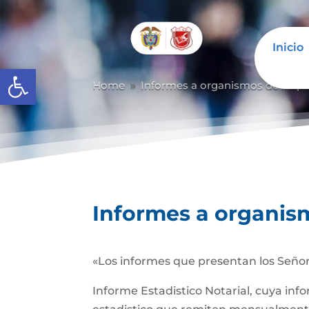
Inicio
Abrir barra de herramientas
Home
Informes a organismos de inspec
9
Informes a organism
«Los informes que presentan los Señor
Informe Estadistico Notarial, cuya inf