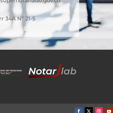
upernotariado.gov.co
rr 34A Nº 21-5