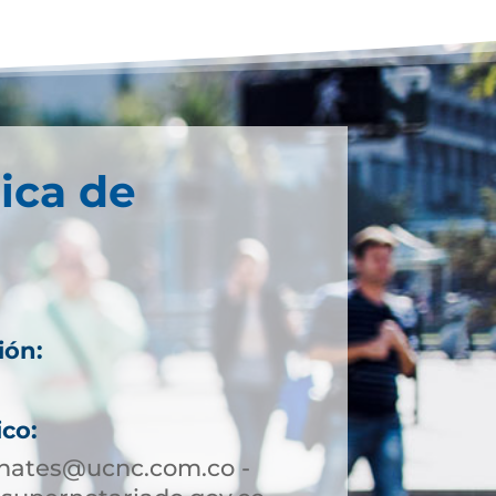
ica de
ión:
6
ico:
hates@ucnc.com.co -