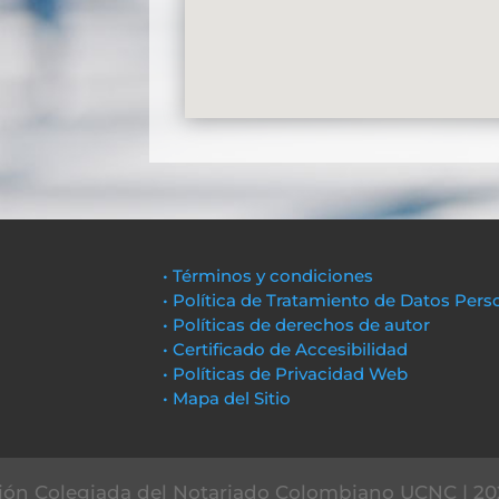
• Términos y condiciones
• Política de Tratamiento de Datos Pers
• Políticas de derechos de autor
• Certificado de Accesibilidad
• Políticas de Privacidad Web
• Mapa del Sitio
ón Colegiada del Notariado Colombiano UCNC | 20