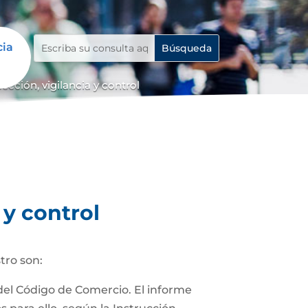
cia
cción, vigilancia y control
 y control
tro son:
 del Código de Comercio. El informe