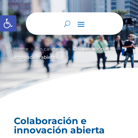
Abrir barra de herramientas
Home
Sin categoría
Colaboración e
9
9
innovación abierta
Colaboración e
innovación abierta