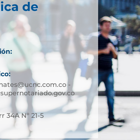
ica de
ión:
6
ico:
hates@ucnc.com.co -
upernotariado.gov.co
rr 34A Nº 21-5