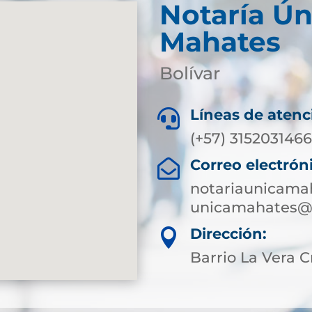
Notaría Ún
Mahates
Bolívar
Líneas de atenc

(+57) 315203146
Correo electrón

notariaunicama
unicamahates@s
Dirección:

Barrio La Vera C