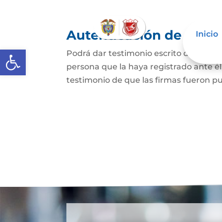
Autenticación de Firm
Inicio
Abrir barra de herramientas
Podrá dar testimonio escrito de que l
persona que la haya registrado ante él
testimonio de que las firmas fueron pu