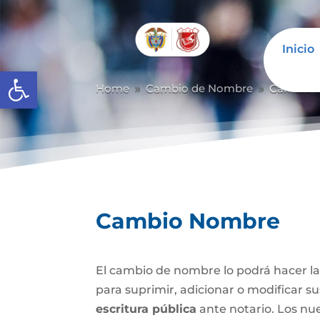
Inicio
Abrir barra de herramientas
Home
Cambio de Nombre
Cambio 
9
9
Cambio Nombre
El cambio de nombre lo podrá hacer l
para suprimir, adicionar o modificar s
escritura pública
ante notario. Los nu