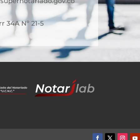
upernotariado.gov.co
rr 34A Nº 21-5