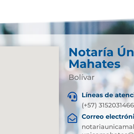
Notaría Ún
Mahates
Bolívar
Líneas de atenc

(+57) 315203146
Correo electrón

notariaunicama