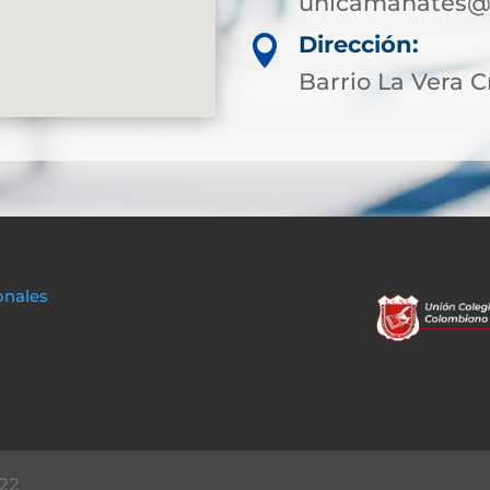
unicamahates@s
Dirección:

Barrio La Vera C
onales
22