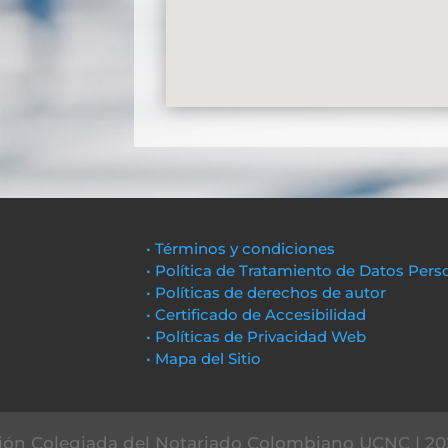
• Términos y condiciones
• Política de Tratamiento de Datos Pers
• Políticas de derechos de autor
• Certificado de Accesibilidad
• Políticas de Privacidad Web
• Mapa del Sitio
ón Colegiada del Notariado Colombiano UCNC | 20