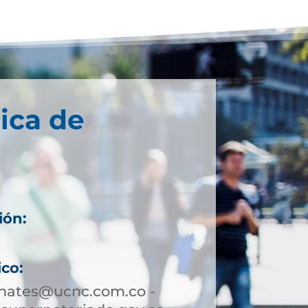
ica de
ión:
6
ico:
hates@ucnc.com.co -