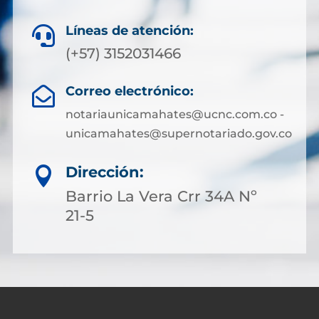
Líneas de atención:

(+57) 3152031466
Correo electrónico:

notariaunicamahates@ucnc.com.co -
unicamahates@supernotariado.gov.co
Dirección:

Barrio La Vera Crr 34A Nº
21-5