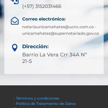

(+57) 3152031466
Correo electrónico:

notariaunicamahates@ucnc.com.co -
unicamahates@supernotariado.gov.co
Dirección:

Barrio La Vera Crr 34A Nº
21-5
• Términos y condiciones
• Política de Tratamiento de Datos