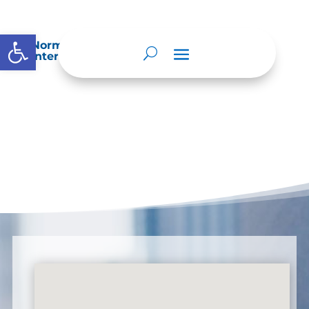
Abrir barra de herramientas
Normatividad especial que les aplique de
interés.