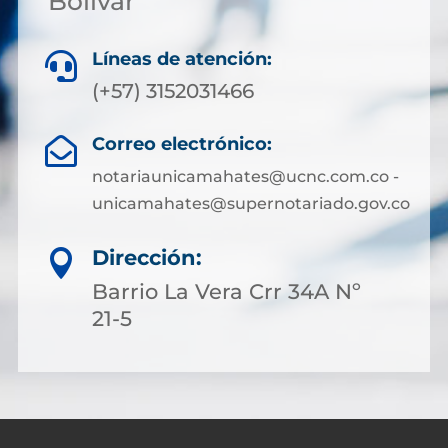
Bolívar
Líneas de atención:

(+57) 3152031466
Correo electrónico:

notariaunicamahates@ucnc.com.co -
unicamahates@supernotariado.gov.co
Dirección:

Barrio La Vera Crr 34A Nº
21-5