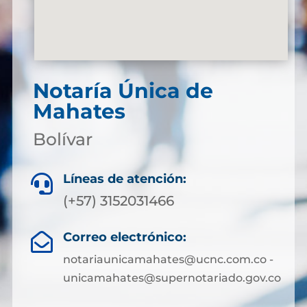
Notaría Única de
Mahates
Bolívar
Líneas de atención:

(+57) 3152031466
Correo electrónico:

notariaunicamahates@ucnc.com.co -
unicamahates@supernotariado.gov.co