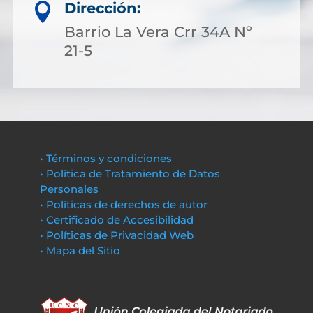
Dirección:

Barrio La Vera Crr 34A Nº
21-5
• Términos y condiciones
• Política de Tratamiento de Datos
Personales
• Políticas de derechos de autor
• Certificado de Accesibilidad
• Políticas de Privacidad Web
• Mapa del Sitio