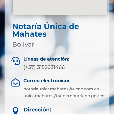
Notaría Única de
Mahates
Bolívar
Líneas de atención:

(+57) 3152031466
Correo electrónico:

notariaunicamahates@ucnc.com.co -
unicamahates@supernotariado.gov.co
Dirección:
