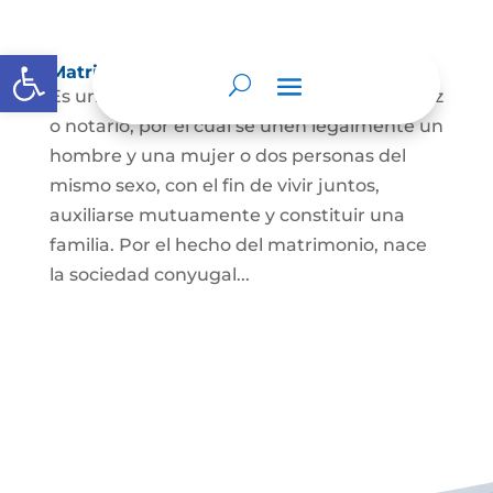
Abrir barra de herramientas
Matrimonio Civil
Es un contrato solemne celebrado ante juez
o notario, por el cual se unen legalmente un
hombre y una mujer o dos personas del
mismo sexo, con el fin de vivir juntos,
auxiliarse mutuamente y constituir una
familia. Por el hecho del matrimonio, nace
la sociedad conyugal...