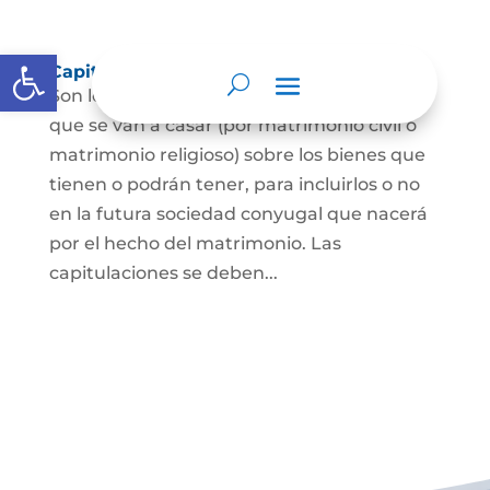
Abrir barra de herramientas
Capitulaciones Matrimoniales
Son los acuerdos que hacen las personas
que se van a casar (por matrimonio civil o
matrimonio religioso) sobre los bienes que
tienen o podrán tener, para incluirlos o no
en la futura sociedad conyugal que nacerá
por el hecho del matrimonio. Las
capitulaciones se deben...