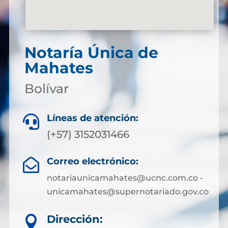
Notaría Única de
Mahates
Bolívar
Líneas de atención:

(+57) 3152031466
Correo electrónico:

notariaunicamahates@ucnc.com.co -
unicamahates@supernotariado.gov.co
Dirección:
