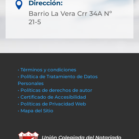
Dirección:

Barrio La Vera Crr 34A Nº
21-5
• Términos y condiciones
• Política de Tratamiento de Datos
Personales
• Políticas de derechos de autor
• Certificado de Accesibilidad
• Políticas de Privacidad Web
• Mapa del Sitio