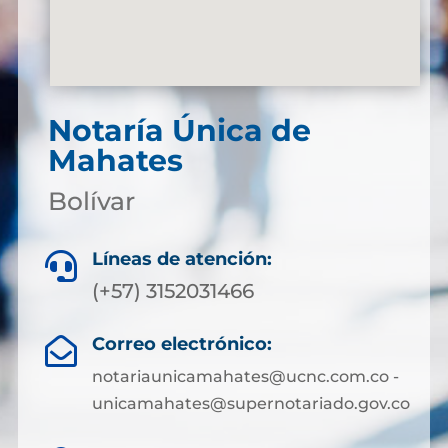
Notaría Única de
Mahates
Bolívar
Líneas de atención:

(+57) 3152031466
Correo electrónico:

notariaunicamahates@ucnc.com.co -
unicamahates@supernotariado.gov.co