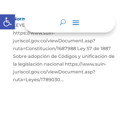
Abrir barra de herramientas
Normatividad
LEYES: Constitución Política de Colombia.
https://www.suin-
juriscol.gov.co/viewDocument.asp?
ruta=Constitucion/1687988 Ley 57 de 1887
Sobre adopción de Códigos y unificación de
la legislación nacional https://www.suin-
juriscol.gov.co/viewDocument.asp?
ruta=Leyes/1789030...