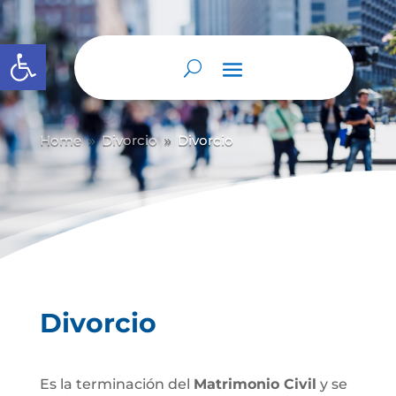
Abrir barra de herramientas
Home
Divorcio
Divorcio
9
9
Divorcio
Es la terminación del
Matrimonio Civil
y se