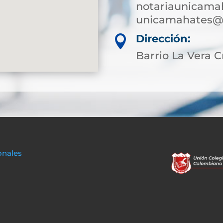
notariaunicama
unicamahates@s
Dirección:

Barrio La Vera C
onales