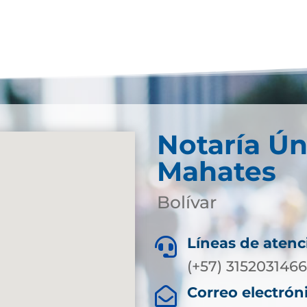
Notaría Ún
Mahates
Bolívar
Líneas de atenc

(+57) 315203146
Correo electrón
