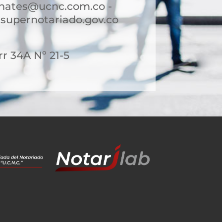
hates@ucnc.com.co -
upernotariado.gov.co
rr 34A Nº 21-5