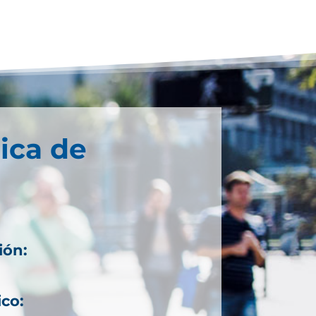
ica de
ión:
6
ico: