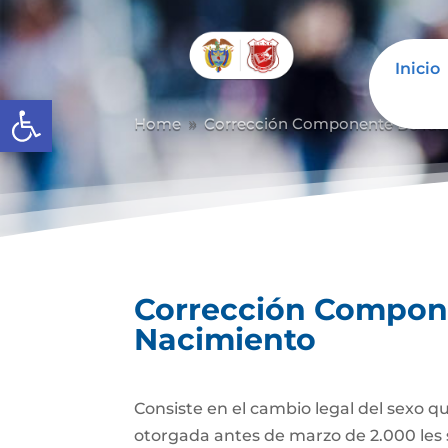
Inicio
Abrir barra de herramientas
Home
Corrección Componente De Iden
9
Corrección Componen
Nacimiento
Consiste en el cambio legal del sexo q
otorgada antes de marzo de 2.000 les 