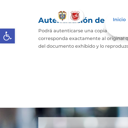
Autenticación de Copi
Inicio
Abrir barra de herramientas
Podrá autenticarse una copia mecánic
corresponda exactamente al original q
del documento exhibido y lo reproduzca