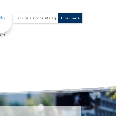
cia
dad