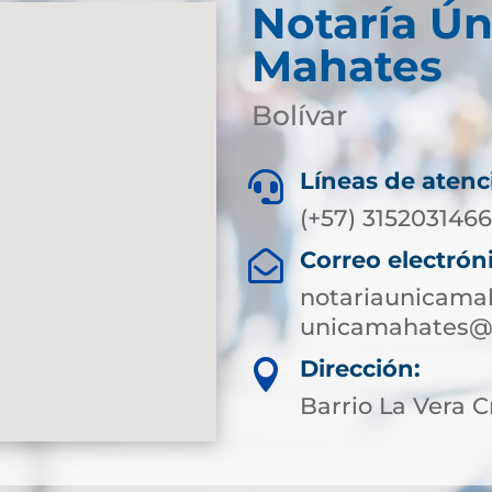
Notaría Ún
Mahates
Bolívar
Líneas de atenc

(+57) 315203146
Correo electrón

notariaunicama
unicamahates@s
Dirección:

Barrio La Vera C