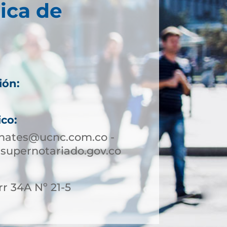
ica de
ión:
6
ico:
hates@ucnc.com.co -
upernotariado.gov.co
rr 34A Nº 21-5