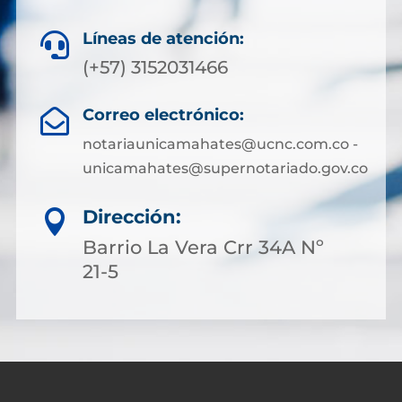
Líneas de atención:

(+57) 3152031466
Correo electrónico:

notariaunicamahates@ucnc.com.co -
unicamahates@supernotariado.gov.co
Dirección:

Barrio La Vera Crr 34A Nº
21-5