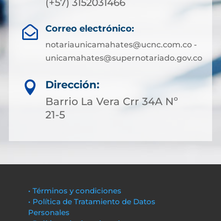
(+57) 3152031466
Correo electrónico:

notariaunicamahates@ucnc.com.co -
unicamahates@supernotariado.gov.co
Dirección:

Barrio La Vera Crr 34A Nº
21-5
• Términos y condiciones
• Política de Tratamiento de Datos
Personales