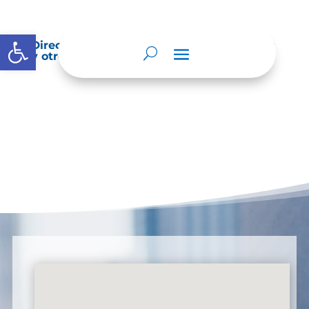
Abrir barra de herramientas
Directorio de agremiaciones, asociaciones
y otros grupos de interés