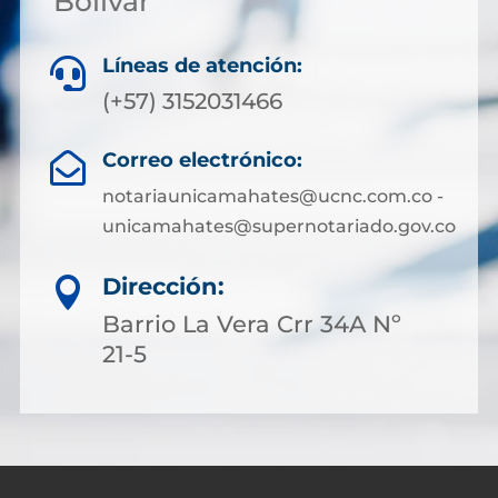
Bolívar
Líneas de atención:

(+57) 3152031466
Correo electrónico:

notariaunicamahates@ucnc.com.co -
unicamahates@supernotariado.gov.co
Dirección:

Barrio La Vera Crr 34A Nº
21-5